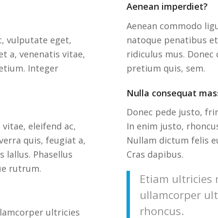
Aenean imperdiet?
Aenean commodo ligu
c, vulputate eget,
natoque penatibus et
t a, venenatis vitae,
ridiculus mus. Donec q
etium. Integer
pretium quis, sem.
Nulla consequat mas
Donec pede justo, frin
vitae, eleifend ac,
In enim justo, rhoncus
erra quis, feugiat a,
Nullam dictum felis e
s lallus. Phasellus
Cras dapibus.
ue rutrum.
Etiam ultricies
ullamcorper ult
rhoncus.
llamcorper ultricies