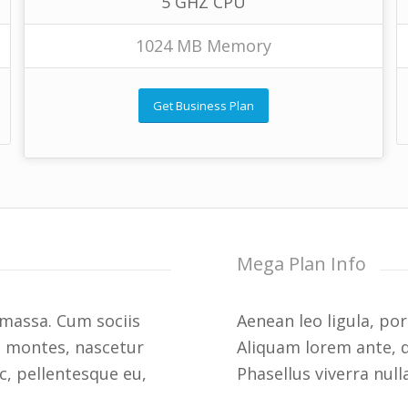
5 GHZ CPU
1024 MB Memory
Get Business Plan
Mega Plan Info
massa. Cum sociis
Aenean leo ligula, por
t montes, nascetur
Aliquam lorem ante, da
ec, pellentesque eu,
Phasellus viverra nul