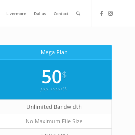
Livermore
Dallas
Contact
Mega Plan
50
$
per month
Unlimited Bandwidth
No Maximum File Size