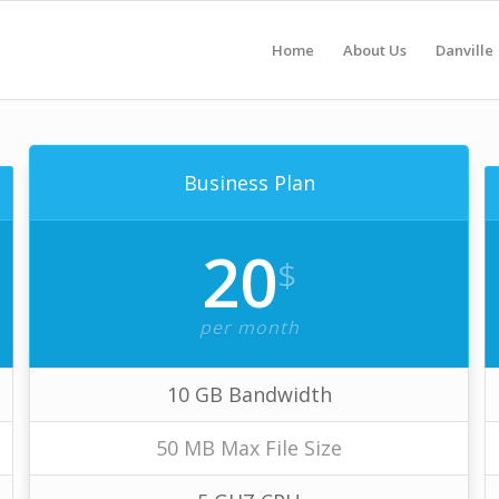
Home
About Us
Danville
Business Plan
20
$
per month
10 GB Bandwidth
50 MB Max File Size