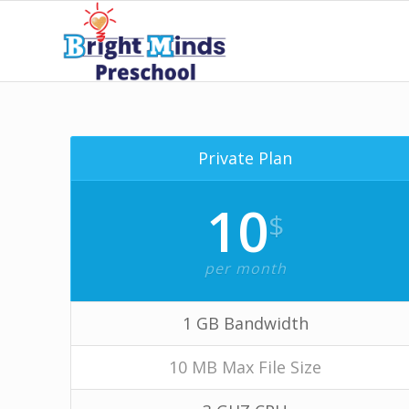
Private Plan
10
$
per month
1 GB Bandwidth
10 MB Max File Size