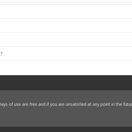
e?
 Days of use are free and if you are unsatisfied at any point in the futu